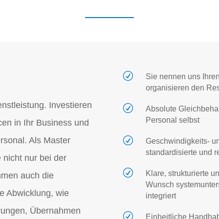
R
Sie nennen uns Ihren
organisieren den Res
nstleistung. Investieren
R
Absolute Gleichbehan
Personal selbst
cen in Ihr Business und
sonal. Als Master
R
Geschwindigkeits- un
standardisierte und 
nicht nur bei der
R
Klare, strukturierte
hmen auch die
Wunsch systemunterst
ve Abwicklung, wie
integriert
erungen, Übernahmen
R
Einheitliche Handha